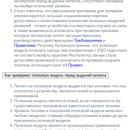
экспертизе перед выдачей патента. Отсутствует проверка
на изобретательский уровень.
Стоит отметить, что уменьшение критериев для проверки
компенсируется сильным ограничением перечня
допустимых к патентованию в качестве полезных моделей
решений - только устройства и в некоторых случаях их узлы,
а также возможность исключить при проверке признаки,
которые экспертиза сочтет несущественными,
руководствуясь действующими
Требованиями
и
Правилами
. Поэтому бытующее мнение, что полезную
модель получить проще чем изобретение с 2023 года стало
не соответствовать практике Роспатента, так как стала
допустима возможность исключить из проверки родовое
понятие, используя пункт 69
Правил
.
Как проверяют полезную модель перед выдачей патента
Патент на полезную модель выдается при условии, что она
относится к устройству, является новой и промышленно
применимой.
Полезная модель является новой, если совокупность ее
существенных признаков не известна из уровня техники.
Уровень техники в отношении полезной модели включает
любые сведения, ставшие общедоступными в мире до даты
приоритета полезной модели.
Полезная модель является промышленно применимой,