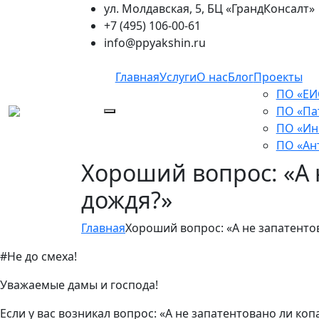
ул. Молдавская, 5, БЦ «ГрандКонсалт»
+7 (495) 106-00-61
info@ppyakshin.ru
Главная
Услуги
О нас
Блог
Проекты
ПО «ЕИ
ПО «Па
ПО «Ин
ПО «Ан
Хороший вопрос: «А 
дождя?»
Главная
Хороший вопрос: «А не запатенто
#Не до смеха!
Уважаемые дамы и господа!
Если у вас возникал вопрос: «А не запатентовано ли коп