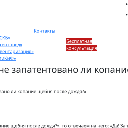
Контакты
СКБ»
Бесплатная
тентовед»
консультация
вентаризация»
тиКиФ»
не запатентовано ли копани
вано ли копание щебня после дождя?»
ание щебня после дождя?», то отвечаем на него: «Да! Зап