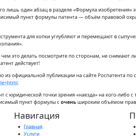
о лишь один абзац в разделе «Формула изобретения» это
зависимый пункт формулы патента — объём правовой охр
нструмента для копки углубляют и перемещают в сыпуч
копания».
 чем это делать посмотрите по сторонам, не снимают ли
атент действует!
о из официальной публикации на сайте Роспатента по 
le=html
.
ент с юридической точки зрения «наезда» на кого-либо
висимый пункт формулы с
очень
широким объёмом право
Навигация
П
Главная
Услуги