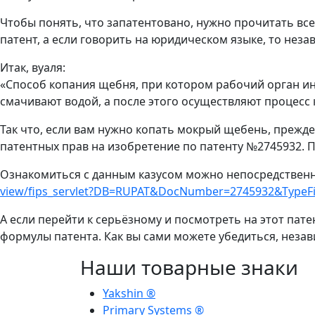
Чтобы понять, что запатентовано, нужно прочитать всег
патент, а если говорить на юридическом языке, то не
Итак, вуаля:
«Способ копания щебня, при котором рабочий орган и
смачивают водой, а после этого осуществляют процесс 
Так что, если вам нужно копать мокрый щебень, прежде
патентных прав на изобретение по патенту №2745932. П
Ознакомиться с данным казусом можно непосредственн
view/fips_servlet?DB=RUPAT&DocNumber=2745932&TypeFi
А если перейти к серьёзному и посмотреть на этот пат
формулы патента. Как вы сами можете убедиться, неза
Наши товарные знаки
Yakshin ®
Primary Systems ®