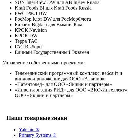
SUN InterBrew DW для AB InBev Russia
Kraft Foods BI для Kraft Foods Russia
PWC-РЖД DW
РосМорФлот DW для РосМорФлота
Билайн Bigdata для ВымпелКом
КРОК Navision
КРОК DW
Терра ТАС
ГАС Выборы
Единый Государственный Экзамен
Управление собственными проектами:
Телемединский программный комплекс, вебсайт и
виндовс-приложение для ООО «Альтаир»
«Патентовед» для ООО «Якшин и партнёры»
«Инвентаризация РИД» для ООО «ВКО-Интеллект»,
ООО «Якшин и партнёры»
Наши товарные знаки
Yakshin ®
Primary Systems ®